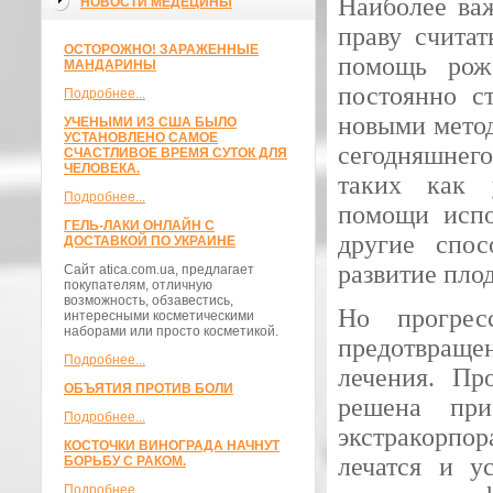
Наиболее ва
НОВОСТИ МЕДЕЦИНЫ
праву счита
ОСТОРОЖНО! ЗАРАЖЕННЫЕ
помощь роже
МАНДАРИНЫ
постоянно с
Подробнее...
новыми метод
УЧЕНЫМИ ИЗ США БЫЛО
УСТАНОВЛЕНО САМОЕ
сегодняшнег
СЧАСТЛИВОЕ ВРЕМЯ СУТОК ДЛЯ
ЧЕЛОВЕКА.
таких как у
Подробнее...
помощи испо
ГЕЛЬ-ЛАКИ ОНЛАЙН С
другие спос
ДОСТАВКОЙ ПО УКРАИНЕ
развитие пло
Сайт atica.com.ua, предлагает
покупателям, отличную
возможность, обзавестись,
Но прогрес
интересными косметическими
наборами или просто косметикой.
предотвраще
Подробнее...
лечения. Пр
ОБЪЯТИЯ ПРОТИВ БОЛИ
решена при
Подробнее...
экстракорпор
КОСТОЧКИ ВИНОГРАДА НАЧНУТ
лечатся и у
БОРЬБУ С РАКОМ.
Подробнее...