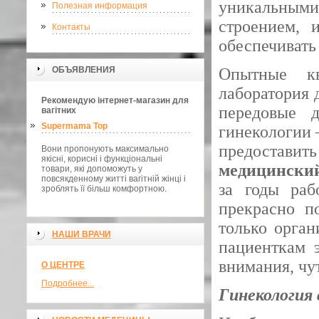
уникальными
Полезная информация
строением, 
Контакты
обеспечивать 
ОБЪЯВЛЕНИЯ
Опытные кв
лаборатория 
Рекомендую інтернет-магазин для
передовые д
вагітних
Supermama Top
гинекологии 
предоста
Вони пропонують максимально
якісні, корисні і функціональні
медицинский
товари, які допоможуть у
повсякденному житті вагітній жінці і
за годы раб
зроблять її більш комфортною.
прекрасно п
только орга
НАШИ ВРАЧИ
пациенткам э
внимания, чут
О ЦЕНТРЕ
Подробнее...
Гинекология 