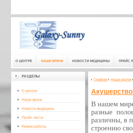
Адресс мед. центра: г.Омск, ул
Адресс мед. центра:
(3-й этаж) 
О ЦЕНТРЕ
НАШИ ВРАЧИ
НОВОСТИ МЕДИЦИНЫ
ПРАЙС 
РАЗДЕЛЫ
Главная
Наши врачи
Акушерство
О центре
Наши врачи
В нашем мире
Новости медицины
разные поло
Прайс листы
различны, в 
строению сво
Режим работы