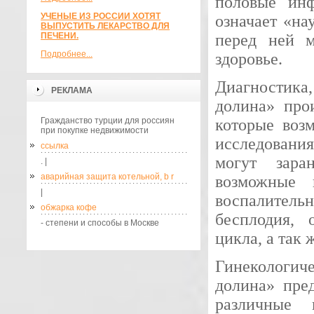
половые инф
УЧЕНЫЕ ИЗ РОССИИ ХОТЯТ
означает «на
ВЫПУСТИТЬ ЛЕКАРСТВО ДЛЯ
ПЕЧЕНИ.
перед ней м
Подробнее...
здоровье.
Диагностика
РЕКЛАМА
долина» прои
Гражданство турции для россиян
которые воз
при покупке недвижимости
исследовани
ссылка
могут зара
. |
аварийная защита котельной, b r
возможные 
|
воспалител
обжарка кофе
бесплодия, 
- степени и способы в Москве
цикла, а так 
Гинекологиче
долина» пре
различные 