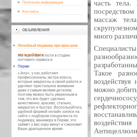
часть тела.
Полезная информация
посредством
Контакты
массаж тел
скрупулезно
ОБЪЯВЛЕНИЯ
много различ
Лечебный педикюр при вросшем
Специалист
ногте в Перми
разнообраз
Мы ждем Вас в гости в студию
ногтевого сервиса в
разработанн
Перми
Такое разно
«Jess», у нас работают
профессионалы экстра класса,
воздействуя 
которые аккуратны в своей работе и
уделяют пристальное внимание
можно добить
даже к самым мелким деталям,
поэтому можно быть уверенным в
сердечнососу
том, что все будет сделано
качественно, красиво, стильно,
рефлектор
аккуратно и быстро. Воспользуйтесь
удобной формой онлайн записи на
восстанавлив
сайте с подбором специалиста по
педикюру, маникюру в Перми, это
воздейств
займет у вас пару минут и сэкономит
Ваше драгоценное время.
Антицеллюлит