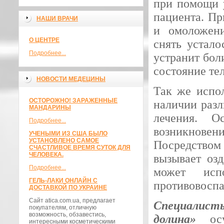
при помощи 
пациента. Пр
НАШИ ВРАЧИ
и омоложени
О ЦЕНТРЕ
снять устало
Подробнее...
устранит бол
состояние те
НОВОСТИ МЕДЕЦИНЫ
Так же испо
ОСТОРОЖНО! ЗАРАЖЕННЫЕ
наличии раз
МАНДАРИНЫ
лечения. О
Подробнее...
возникновен
УЧЕНЫМИ ИЗ США БЫЛО
УСТАНОВЛЕНО САМОЕ
Посредство
СЧАСТЛИВОЕ ВРЕМЯ СУТОК ДЛЯ
ЧЕЛОВЕКА.
вызывает оз
Подробнее...
может исп
ГЕЛЬ-ЛАКИ ОНЛАЙН С
противовоспа
ДОСТАВКОЙ ПО УКРАИНЕ
Сайт atica.com.ua, предлагает
Специалис
покупателям, отличную
возможность, обзавестись,
долина»
осущ
интересными косметическими