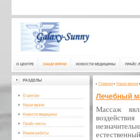
Адресс мед. центра: г.Омск, ул
Адресс мед. центра:
(3-й этаж) 
О ЦЕНТРЕ
НАШИ ВРАЧИ
НОВОСТИ МЕДИЦИНЫ
ПРАЙС 
РАЗДЕЛЫ
Главная
Наши врачи
Лечебный м
О центре
Наши врачи
Массаж явл
Новости медицины
воздейств
Прайс листы
незначитель
естественны
Режим работы