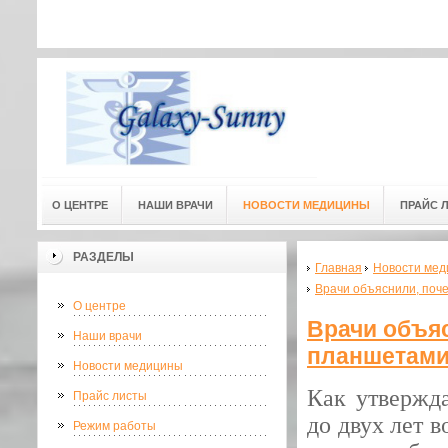
Адресс мед. центра: г.Омск, ул
Адресс мед. центра:
(3-й этаж) 
О ЦЕНТРЕ
НАШИ ВРАЧИ
НОВОСТИ МЕДИЦИНЫ
ПРАЙС 
РАЗДЕЛЫ
Главная
Новости мед
Врачи объяснили, поч
О центре
Врачи объяс
Наши врачи
планшетами
Новости медицины
Как утвержда
Прайс листы
до двух лет 
Режим работы