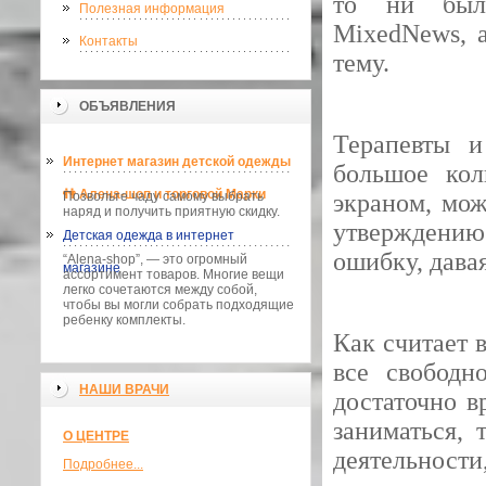
то ни был
Полезная информация
MixedNews, а
Контакты
тему.
ОБЪЯВЛЕНИЯ
Терапевты и
Интернет магазин детской одежды
большое кол
👫 Алена-шоп и торговой Марки
Позвольте чаду самому выбрать
экраном, мож
наряд и получить приятную скидку.
утверждению
Детская одежда в интернет
ошибку, дава
“Alena-shop”, — это огромный
магазине
ассортимент товаров. Многие вещи
легко сочетаются между собой,
чтобы вы могли собрать подходящие
ребенку комплекты.
Как считает 
все свободн
НАШИ ВРАЧИ
достаточно в
заниматься,
О ЦЕНТРЕ
деятельности
Подробнее...