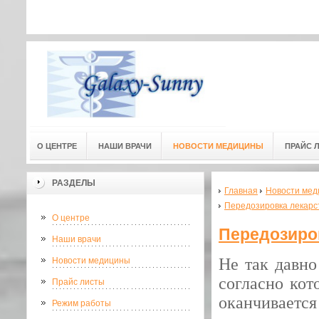
Адресс мед. центра: г.Омск, ул
Адресс мед. центра:
(3-й этаж) 
О ЦЕНТРЕ
НАШИ ВРАЧИ
НОВОСТИ МЕДИЦИНЫ
ПРАЙС 
РАЗДЕЛЫ
Главная
Новости мед
Передозировка лекарс
О центре
Передозиро
Наши врачи
Не так давн
Новости медицины
согласно кот
Прайс листы
оканчивае
Режим работы