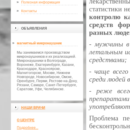
лекарствен
Полезная информация
статистики н
Контакты
контролю к
средств фо
ОБЪЯВЛЕНИЯ
разных люде
- мужчины в
магнитный микронаушник
летальным ис
Мы занимаемся производством
микронаушников и их реализацией.
средствами;
Микронаушники в Волгограде,
Воронеже, Екатеринбурге, Казани,
Краснодаре, Красноярске,
- чаще всего
Магнитогорске, Москве, Нижнем
Новгороде, Новосибирске, Омске,
среди людей в
Оренбурге, Перми, Ростове-на-Дону,
Рязани, Самаре, Санкт-Петербурге,
Саратове, Уфе, Челябинске.
- реже все
препаратами 
употребляют
НАШИ ВРАЧИ
Проблема пе
О ЦЕНТРЕ
бесконтрольн
Подробнее...