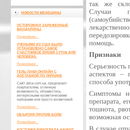
так же скл
Случаи пе
НОВОСТИ МЕДЕЦИНЫ
(самоубийств
ОСТОРОЖНО! ЗАРАЖЕННЫЕ
лекарствен
МАНДАРИНЫ
передозиров
Подробнее...
помощь.
УЧЕНЫМИ ИЗ США БЫЛО
УСТАНОВЛЕНО САМОЕ
СЧАСТЛИВОЕ ВРЕМЯ СУТОК ДЛЯ
Признаки
ЧЕЛОВЕКА.
Подробнее...
Серьезность 
ГЕЛЬ-ЛАКИ ОНЛАЙН С
аспектов – 
ДОСТАВКОЙ ПО УКРАИНЕ
способа упот
Сайт atica.com.ua, предлагает
покупателям, отличную
возможность, обзавестись,
Симптомы не
интересными косметическими
наборами или просто косметикой.
препарата, ег
Подробнее...
тошнота, рво
ОБЪЯТИЯ ПРОТИВ БОЛИ
возможная ос
Подробнее...
В случае отр
КОСТОЧКИ ВИНОГРАДА НАЧНУТ