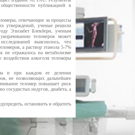
 общественности публикацией в
теломеры, отвечающие за процессы
ких утверждений, ученые решили
году Элизабет Блекберн, ученым
 укорачиванию теломеров может
исследований выяснилось, что
ломеров, а раствор этанола 5-7%
к не отражалось на метаболизме
е воздействия алкоголя теломеры
зма и при каждом ее делении
ров, не позволяющих дальнейшее
рачивание теломер повышает риск
но сосудистых недугов, диабета, а
упредить, остановить и обратить