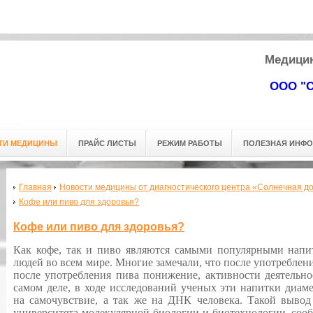
 мед. центра: г.Омск, ул. Кемеровская д. 9. (3-й этаж) Тел.
+7 (3812
) 
Адресс мед. центра: г.Омск, ул. Кемеровская д. 9.
Медицин
(3-й этаж) Тел.
+7 (3812
) 24-53-63
ООО "С
ТИ МЕДИЦИНЫ
ПРАЙС ЛИСТЫ
РЕЖИМ РАБОТЫ
ПОЛЕЗНАЯ ИНФ
Главная
Новости медицины от диагностического центра «Солнечная до
Кофе или пиво для здоровья?
Кофе или пиво для здоровья?
Как кофе, так и пиво являются самыми популярными нап
людей во всем мире. Многие замечали, что после употреблен
после употребления пива понижение, активности деятельно
самом деле, в ходе исследований ученых эти напитки диа
на самочувствие, а так же на ДНК человека. Такой вывод
университета молекулярной биологии и биотехнологии, соо