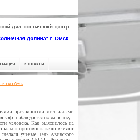
24-53-63
скй диагностическй центр
олнечная долина"
г. Омск
ОРМАЦИЯ
КОНТАКТЫ
лина» г.Омск
итками признанными миллионами
ия кофе наблюдается повышение, а
сти человека. Как выяснилось на
метрально противоположно влияют
 сделали ученые Тель Авивского
бщает издание AFTAU. Результаты