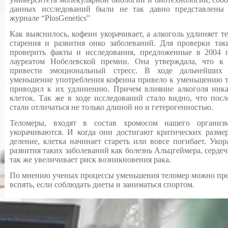
данных исследований были не так давно представлены
журнале “PlosGenetics”
Как выяснилось, кофеин укорачивает, а алкоголь удлиняет 
старения и развития онко заболеваний. Для проверки та
проверить факты и исследования, предложенные в 2004 
лауреатом Нобелевской премии. Она утверждала, что к
привести эмоциональный стресс. В ходе дальнейших 
уменьшение употребления кофеина привело к уменьшению те
приводил к их удлинению. Причем влияние алкоголя ника
клеток. Так же в ходе исследований стало видно, что посл
стали отличаться не только длиной но и гетерогенностью.
Теломеры, входят в состав хромосом нашего органи
укорачиваются. И когда они достигают критических разме
деление, клетка начинает стареть или вовсе погибает. Уко
развития таких заболеваний как болезнь Альцгеймера, сердеч
так же увеличивает риск возникновения рака.
По мнению ученых процессы уменьшения теломер можно пред
вспять, если соблюдать диеты и заниматься спортом.