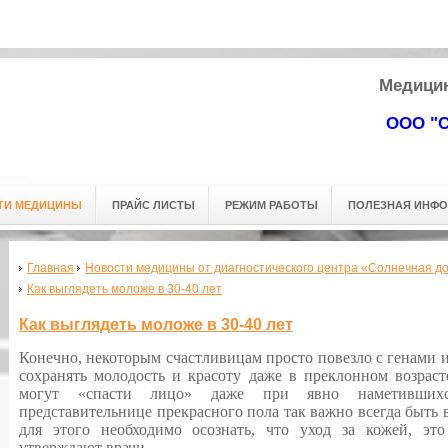
 мед. центра: г.Омск, ул. Кемеровская д. 9. (3-й этаж) Тел.
+7 (3812
) 
Адресс мед. центра: г.Омск, ул. Кемеровская д. 9.
Медицин
(3-й этаж) Тел.
+7 (3812
) 24-53-63
ООО "С
ТИ МЕДИЦИНЫ
ПРАЙС ЛИСТЫ
РЕЖИМ РАБОТЫ
ПОЛЕЗНАЯ ИНФ
Главная
Новости медицины от диагностического центра «Солнечная до
Как выглядеть моложе в 30-40 лет
Как выглядеть моложе в 30-40 лет
Конечно, некоторым счастливицам просто повезло с генами и
сохранять молодость и красоту даже в преклонном возрас
могут «спасти лицо» даже при явно наметившихс
представительнице прекрасного пола так важно всегда быть в
для этого необходимо осознать, что уход за кожей, это
утверждают врачи.