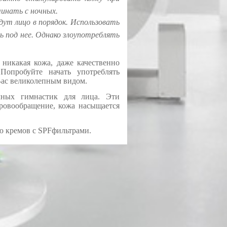
чинать с ночных.
ут лицо в порядок. Использовать
ь под нее. Однако злоупотреблять
никакая кожа, даже качественно
Попробуйте начать употреблять
 Вас великолепным видом.
чных гимнастик для лица. Эти
кровообращение, кожа насыщается
ю кремов с SPFфильтрами.