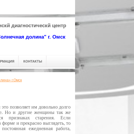
24-53-63
скй диагностическй центр
олнечная долина"
г. Омск
ОРМАЦИЯ
КОНТАКТЫ
лина» г.Омск
 это позволяет им довольно долго
те. Но и другие женщины так же
я признаках старения. Если
 форме и прекрасно выглядеть, то
 постоянная ежедневная работа,