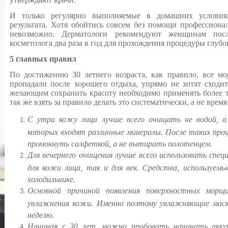
И только регулярно выполняемые в домашних условия
результата. Хотя обойтись совсем без помощи профессионал
невозможно. Дерматологи рекомендуют женщинам посл
косметолога два раза в год для прохождения процедуры глубо
5 главных правил
По достижению 30 летнего возраста, как правило, все м
пропадали после хорошего отдыха, упрямо не хотят сходит
желающим сохранить красоту необходимо применять более т
так же взять за правило делать это систематически, а не время
С утра кожу лица лучше всего очищать не водой, а
которых входят различные минералы. После таких про
промокнуть салфеткой, а не вытирать полотенцем.
Для вечернего очищения лучше всего использовать специ
для кожи лица, так и для век. Средства, используемы
холодильнике.
Основной причиной появления поверхностных мор
увлажнения кожи. Именно поэтому увлажняющие маски
неделю.
Начиная с 30 лет, можно пробовать начинать акк