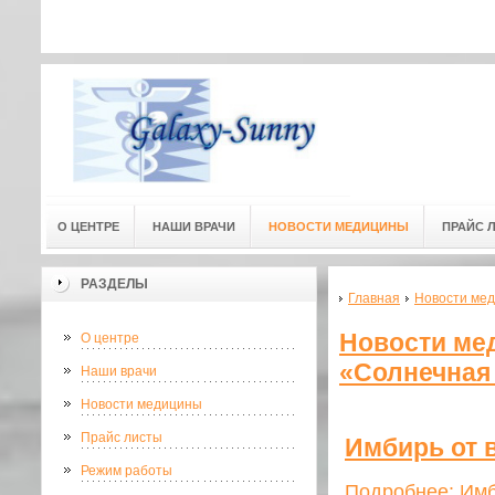
Адресс мед. центра: г.Омск, ул
Адресс мед. центра:
(3-й этаж) 
О ЦЕНТРЕ
НАШИ ВРАЧИ
НОВОСТИ МЕДИЦИНЫ
ПРАЙС 
РАЗДЕЛЫ
Главная
Новости мед
Новости ме
О центре
«Солнечная 
Наши врачи
Новости медицины
Прайс листы
Имбирь от 
Режим работы
Подробнее: Имб