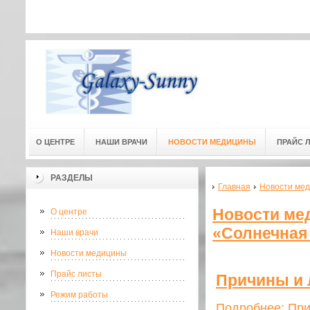
Адресс мед. центра: г.Омск, ул
Адресс мед. центра:
(3-й этаж) 
О ЦЕНТРЕ
НАШИ ВРАЧИ
НОВОСТИ МЕДИЦИНЫ
ПРАЙС 
РАЗДЕЛЫ
Главная
Новости мед
Новости ме
О центре
«Солнечная 
Наши врачи
Новости медицины
Прайс листы
Причины и 
Режим работы
Подробнее: При