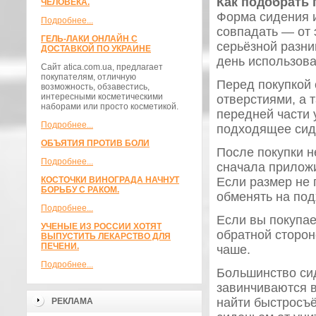
Как подобрать 
ЧЕЛОВЕКА.
Форма сидения 
Подробнее...
совпадать — от 
ГЕЛЬ-ЛАКИ ОНЛАЙН С
серьёзной разни
ДОСТАВКОЙ ПО УКРАИНЕ
день использова
Сайт atica.com.ua, предлагает
покупателям, отличную
Перед покупкой
возможность, обзавестись,
интересными косметическими
отверстиями, а 
наборами или просто косметикой.
передней части 
Подробнее...
подходящее сид
ОБЪЯТИЯ ПРОТИВ БОЛИ
После покупки не
Подробнее...
сначала приложи
КОСТОЧКИ ВИНОГРАДА НАЧНУТ
Если размер не 
БОРЬБУ С РАКОМ.
обменять на по
Подробнее...
Если вы покупае
УЧЕНЫЕ ИЗ РОССИИ ХОТЯТ
обратной сторон
ВЫПУСТИТЬ ЛЕКАРСТВО ДЛЯ
ПЕЧЕНИ.
чаше.
Подробнее...
Большинство си
завинчиваются в
найти быстросъё
РЕКЛАМА