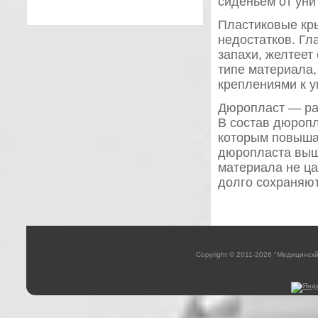
сиденьем от уни
Пластиковые кр
недостатков. Гл
запахи, желтеет
типе материала,
креплениями к у
Дюропласт — раз
В состав дюроп
которым повышае
дюропласта выше
материала не ца
долго сохраняют
Copyright © 2011-2026 "Медицинск