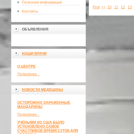
Полезная информация
First
<<
10
11
12
13
Контакты
ОБЪЯВЛЕНИЯ
НАШИ ВРАЧИ
О ЦЕНТРЕ
Подробнее...
НОВОСТИ МЕДЕЦИНЫ
ОСТОРОЖНО! ЗАРАЖЕННЫЕ
МАНДАРИНЫ
Подробнее...
УЧЕНЫМИ ИЗ США БЫЛО
УСТАНОВЛЕНО САМОЕ
СЧАСТЛИВОЕ ВРЕМЯ СУТОК ДЛЯ