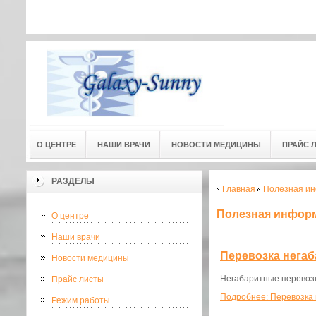
Адресс мед. центра: г.Омск, ул
Адресс мед. центра:
(3-й этаж) 
О ЦЕНТРЕ
НАШИ ВРАЧИ
НОВОСТИ МЕДИЦИНЫ
ПРАЙС 
РАЗДЕЛЫ
Главная
Полезная и
Полезная инфор
О центре
Наши врачи
Перевозка негаб
Новости медицины
Негабаритные перевозк
Прайс листы
Подробнее: Перевозка 
Режим работы