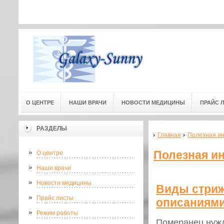
Адресс мед. центра: г.Омск, ул
Адресс мед. центра:
(3-й этаж) 
О ЦЕНТРЕ
НАШИ ВРАЧИ
НОВОСТИ МЕДИЦИНЫ
ПРАЙС 
РАЗДЕЛЫ
Главная
Полезная и
Полезная и
О центре
Наши врачи
Новости медицины
Виды стриж
Прайс листы
описаниям
Режим работы
Померанец нужд