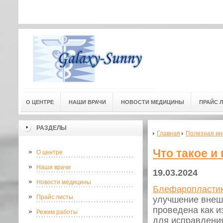
Адресс мед. центра: г.Омск, ул
Адресс мед. центра:
(3-й этаж) 
О ЦЕНТРЕ
НАШИ ВРАЧИ
НОВОСТИ МЕДИЦИНЫ
ПРАЙС 
РАЗДЕЛЫ
Главная
Полезная и
Что такое и
О центре
Наши врачи
19.03.2024
Новости медицины
Блефаропласти
Прайс листы
улучшение внешн
проведена как и
Режим работы
для исправления