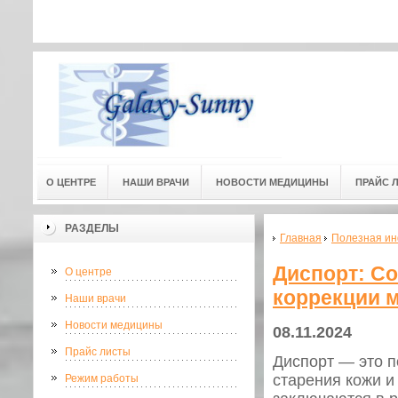
Адресс мед. центра: г.Омск, ул
Адресс мед. центра:
(3-й этаж) 
О ЦЕНТРЕ
НАШИ ВРАЧИ
НОВОСТИ МЕДИЦИНЫ
ПРАЙС 
РАЗДЕЛЫ
Главная
Полезная и
Диспорт: С
О центре
коррекции 
Наши врачи
Новости медицины
08.11.2024
Прайс листы
Диспорт — это п
старения кожи и
Режим работы