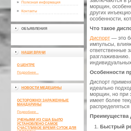
заключаются в 
Полезная информация
морщин, особенн
Контакты
других инъекцио
особенности, ко
Что такое дисп
ОБЪЯВЛЕНИЯ
Диспорт
— это б
импульсы, влия
ответственные з
НАШИ ВРАЧИ
разглаживанию. 
индивидуальных
О ЦЕНТРЕ
Особенности п
Подробнее...
Диспорт применя
идеально подход
НОВОСТИ МЕДЕЦИНЫ
морщин, но при 
имеет более тек
ОСТОРОЖНО! ЗАРАЖЕННЫЕ
МАНДАРИНЫ
распределяться 
Подробнее...
Преимущества 
УЧЕНЫМИ ИЗ США БЫЛО
УСТАНОВЛЕНО САМОЕ
Быстрый ре
СЧАСТЛИВОЕ ВРЕМЯ СУТОК ДЛЯ