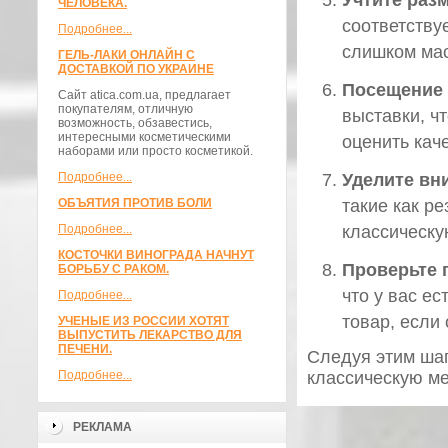
Учтите раз
ЧЕЛОВЕКА.
соответству
Подробнее...
слишком мас
ГЕЛЬ-ЛАКИ ОНЛАЙН С
ДОСТАВКОЙ ПО УКРАИНЕ
Посещение 
Сайт atica.com.ua, предлагает
покупателям, отличную
выставки, ч
возможность, обзавестись,
интересными косметическими
оценить кач
наборами или просто косметикой.
Подробнее...
Уделите вн
ОБЪЯТИЯ ПРОТИВ БОЛИ
такие как ре
Подробнее...
классическу
КОСТОЧКИ ВИНОГРАДА НАЧНУТ
Проверьте 
БОРЬБУ С РАКОМ.
что у вас е
Подробнее...
товар, если
УЧЕНЫЕ ИЗ РОССИИ ХОТЯТ
ВЫПУСТИТЬ ЛЕКАРСТВО ДЛЯ
ПЕЧЕНИ.
Следуя этим ша
Подробнее...
классическую ме
РЕКЛАМА