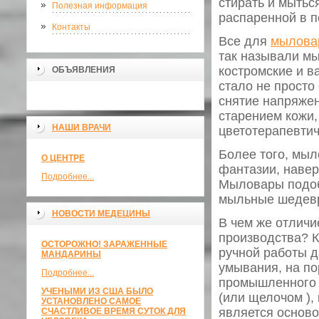
стирать и мытьс
Полезная информация
распаренной в п
Контакты
Все для
мыловар
так называли м
костромские и в
ОБЪЯВЛЕНИЯ
стало не просто
снятие напряжен
старением кожи,
НАШИ ВРАЧИ
цветотерапевтиче
Более того, мыл
О ЦЕНТРЕ
фантазии, навер
Подробнее...
Мыловары подоб
мыльные шедевр
НОВОСТИ МЕДЕЦИНЫ
В чем же отличи
производства? К
ОСТОРОЖНО! ЗАРАЖЕННЫЕ
ручной работы д
МАНДАРИНЫ
умывания, на п
Подробнее...
промышленного 
УЧЕНЫМИ ИЗ США БЫЛО
(или щелочом ),
УСТАНОВЛЕНО САМОЕ
является осново
СЧАСТЛИВОЕ ВРЕМЯ СУТОК ДЛЯ