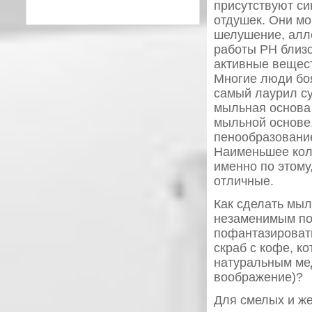
присутствуют си
отдушек. Они мо
шелушение, алле
работы PH близо
активные вещест
Многие люди боя
самый лаурил су
мыльная основа 
мыльной основе,
пенообразование
Наименьшее кол
именно по этому
отличные.
Как сделать мыл
незаменимым по
пофантазироват
скраб с кофе, к
натуральным мед
воображение)?
Для смелых и же