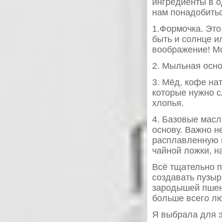
ингредиенты в о
нам понадобитьс
1.Формочка. Это
быть и солнце и
воображение! М
2. Мыльная осно
3. Мёд, кофе на
которые нужно с
хлопья.
4. Базовые мас
основу. Важно н
расплавленную м
чайной ложки, н
Всё тщательно п
создавать пузыр
зародышей пшени
больше всего лю
Я выбрала для э