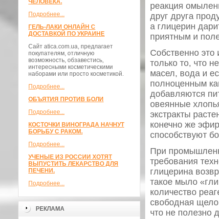
ЧЕЛОВЕКА.
реакция омылен
Подробнее...
друг друга прод
а глицерин дари
ГЕЛЬ-ЛАКИ ОНЛАЙН С
ДОСТАВКОЙ ПО УКРАИНЕ
приятным и пол
Сайт atica.com.ua, предлагает
Собственно это 
покупателям, отличную
возможность, обзавестись,
только то, что 
интересными косметическими
масел, вода и е
наборами или просто косметикой.
полноценным как 
Подробнее...
добавляются пи
ОБЪЯТИЯ ПРОТИВ БОЛИ
овеянные хлопья
Подробнее...
экстракты расте
конечно же эфир
КОСТОЧКИ ВИНОГРАДА НАЧНУТ
БОРЬБУ С РАКОМ.
способствуют бо
Подробнее...
При промышленн
УЧЕНЫЕ ИЗ РОССИИ ХОТЯТ
требования техн
ВЫПУСТИТЬ ЛЕКАРСТВО ДЛЯ
глицерина возв
ПЕЧЕНИ.
такое мыло «гл
Подробнее...
количество реаг
свободная щелоч
РЕКЛАМА
что не полезно 