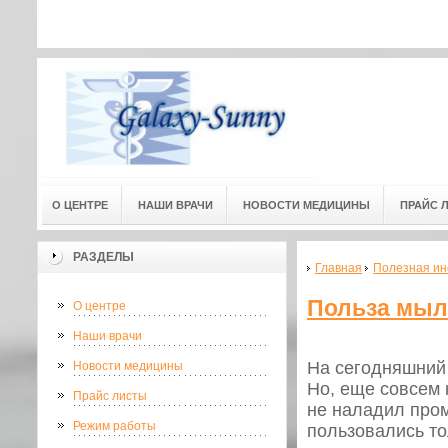
Адресс мед. центра: г.Омск, ул
Адресс мед. центра:
(3-й этаж) 
О ЦЕНТРЕ
НАШИ ВРАЧИ
НОВОСТИ МЕДИЦИНЫ
ПРАЙС 
РАЗДЕЛЫ
Главная
Полезная и
Польза мыл
О центре
Наши врачи
На сегодняшний 
Новости медицины
Но, еще совсем 
Прайс листы
не наладил про
Режим работы
пользовались то