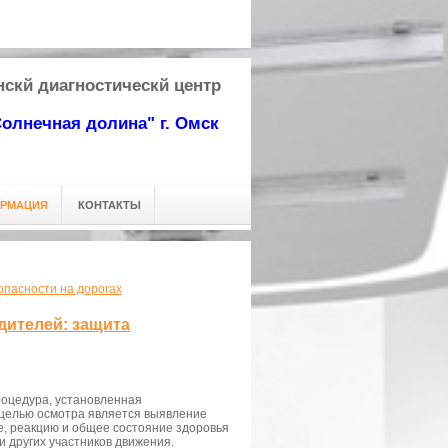
24-53-63
скй диагностическй центр
олнечная долина"
г. Омск
ОРМАЦИЯ
КОНТАКТЫ
опасности на дорогах
дителей: защита
оцедура, установленная
 целью осмотра является выявление
е, реакцию и общее состояние здоровья
и других участников движения.