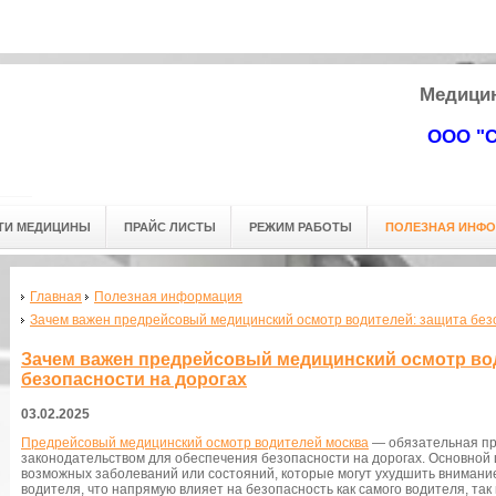
 мед. центра: г.Омск, ул. Кемеровская д. 9. (3-й этаж) Тел.
+7 (3812
) 
Адресс мед. центра: г.Омск, ул. Кемеровская д. 9.
Медицин
(3-й этаж) Тел.
+7 (3812
) 24-53-63
ООО "С
ТИ МЕДИЦИНЫ
ПРАЙС ЛИСТЫ
РЕЖИМ РАБОТЫ
ПОЛЕЗНАЯ ИНФ
Главная
Полезная информация
Зачем важен предрейсовый медицинский осмотр водителей: защита без
Зачем важен предрейсовый медицинский осмотр во
безопасности на дорогах
03.02.2025
Предрейсовый медицинский осмотр водителей москва
— обязательная пр
законодательством для обеспечения безопасности на дорогах. Основной
возможных заболеваний или состояний, которые могут ухудшить внимани
водителя, что напрямую влияет на безопасность как самого водителя, так 