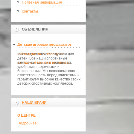
Полезная информация
Контакты
ОБЪЯВЛЕНИЯ
Детские игровые площадки от
производителя, купить по
Мы создаем свою продукцию для
детей. Все наши спортивные
выгодным ценам в интернет..
комплексы сделаны красивыми,
удобными, надежными и
безопасными. Мы осознаем свою
ответственность перед клиентами и
гарантируем высокое качество своих
детских спортивных комплексов.
НАШИ ВРАЧИ
О ЦЕНТРЕ
Подробнее...