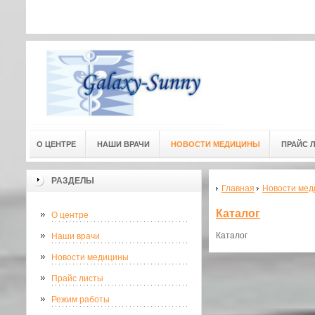
Адресс мед. центра: г.Омск, ул
Адресс мед. центра:
(3-й этаж) 
О ЦЕНТРЕ
НАШИ ВРАЧИ
НОВОСТИ МЕДИЦИНЫ
ПРАЙС 
РАЗДЕЛЫ
Главная
Новости мед
Каталог
О центре
Каталог
Наши врачи
Новости медицины
Прайс листы
Режим работы